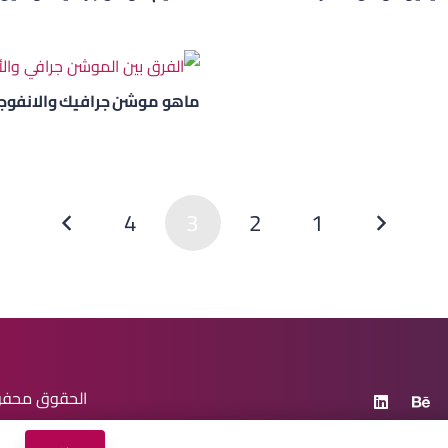
ماهو موشن جرافيك والانفوجر
4
3
2
1
الحقوق محف