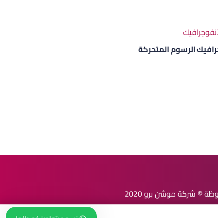
افيك الرسوم المتحركة
وظة
©
شركة موشن برو
2020