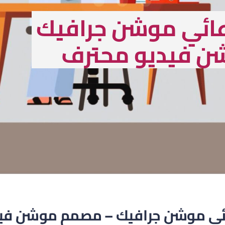
عائي موشن جرافيك
ن فيديو محترف
ئي موشن جرافيك – مصمم موشن في