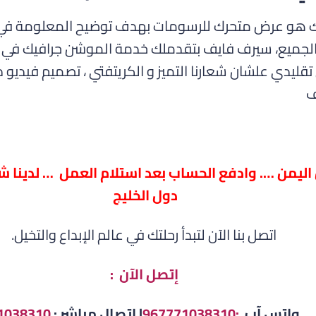
ك هو عرض متحرك للرسومات بهدف توضيح المعلومة في
 الجميع، سيرف فايف بتقدملك خدمة الموشن جرافيك ف
يدي علشان شعارنا التميز و الكريتفتي ، تصميم فيديو
ف
ليمن …. وادفع الحساب بعد استلام العمل … لدينا 
دول الخليج
اتصل بنا الآن لتبدأ رحلتك في عالم الإبداع والتخيل.
إتصل الآن :
تس آب
:967771038310
| اتصال مباشر :
1038310