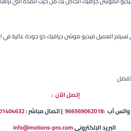
فيديو الموشن جرافيك الخاص بك من حيث المدة التي تراه
سيلم العميل فيديو موشن جرافيك ذو جودة عالية في ال
لأفضل
إتصل الآن :
س آب
:966569062018
| اتصال مباشر :
01404632
البريد الإلكتروني
info@motions-pro.com