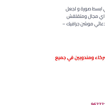
 ابسط صورة و لجعل
ي اي مجال ومتقلقش
 دعائي موشن جرافيك –
شركاء ومندوبين في جميع
96777