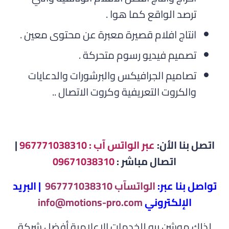
ترصد الواقع كما هوا .
انتاج افلام قصيرة معبرة عن محتوى معين .
تصميم فيديو رسوم متحركة .
تصاميم الجرافيكس والبرشورات والدعايات
والكروت التعريفية وكروت الاتصال ..
اتصل بنا الأن:
عبر الواتس آب : 967771038310
|
اتصال مباشر :
09671038310
تواصل بنا عبر:
الواتسآب 967771038310
| البريد
الإلكتروني
info@motions-pro.com
لذلك موشن برو للخدمات الإعلامية أفضل شركة