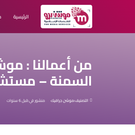
الرئيسية
م
من أعمالنا : مو
السمنة – مستش
التصنيف:
موشن جرافيك
منشور في:
قبل 6 سنوات