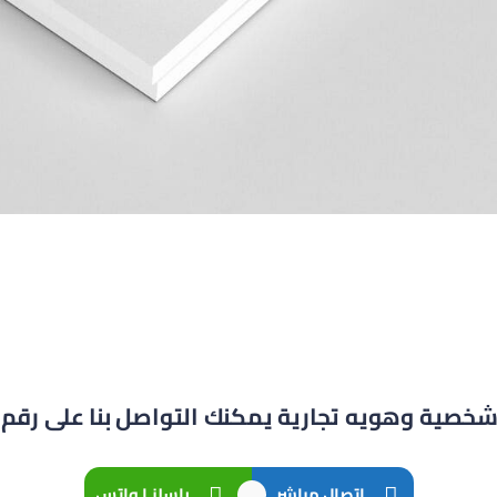
صية وهويه تجارية يمكنك التواصل بنا على رقم ا
اتصال مباشر
راسلنـا واتس
ــــ