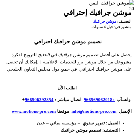
موشن جرافيك إحترافي
التصنيف:
موشن جرافيك
منشور في:
قبل 4 سنوات
تصميم موشن جرافيك احترافي
إحصل على أفضل تصميم
موشن جرافيك في الخليج
للترويج لفكرة
مشروعك من خلال موشن برو للخدمات الإعلامية | بإمكانك أن تحصل
على موشن جرافيك احترافي في جميع دول مجلس التعاون الخليجي
اطلب الآن
واتسآب
:966569062018
اتصال مباشر
:
966506292354
+
الإيميل
info@motions-pro.com
موقعنا
www.motions-pro.com
العميل: تقرير سنوي
– مؤسسة يماني – عدن
التصنيف: تصميم موشن جرافيك